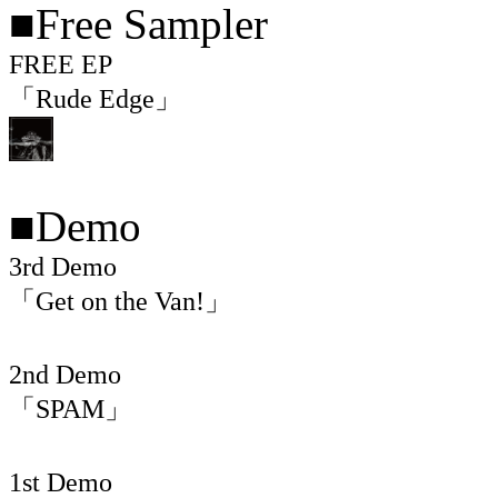
■Free Sampler
FREE EP
「Rude Edge」
■Demo
3rd Demo
「Get on the Van!」
2nd Demo
「SPAM」
1st Demo