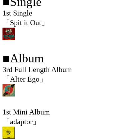
■Single
1st Single
「Spit it Out」
■Album
3rd Full Length Album
「Alter Ego」
1st Mini Album
「adaptor」