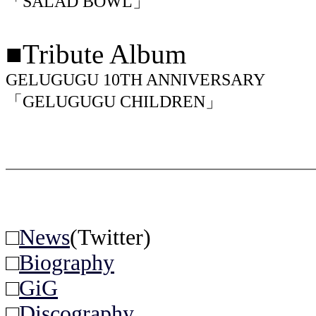
「SALAD BOWL」
■Tribute Album
GELUGUGU 10TH ANNIVERSARY
「GELUGUGU CHILDREN」
□
News
(Twitter)
□
Biography
□
GiG
□
Discography